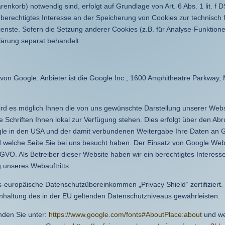
enkorb) notwendig sind, erfolgt auf Grundlage von Art. 6 Abs. 1 lit. f 
 berechtigtes Interesse an der Speicherung von Cookies zur technisch 
ienste. Sofern die Setzung anderer Cookies (z.B. für Analyse-Funktionen
lärung separat behandelt.
n Google. Anbieter ist die Google Inc., 1600 Amphitheatre Parkway, 
rd es möglich Ihnen die von uns gewünschte Darstellung unserer Webs
Schriften Ihnen lokal zur Verfügung stehen. Dies erfolgt über den Abr
le in den USA und der damit verbundenen Weitergabe Ihre Daten an 
d welche Seite Sie bei uns besucht haben. Der Einsatz von Google Web 
DSGVO. Als Betreiber dieser Website haben wir ein berechtigtes Interess
 unseres Webauftritts.
-europäische Datenschutzübereinkommen „Privacy Shield“ zertifiziert.
nhaltung des in der EU geltenden Datenschutzniveaus gewährleisten.
nden Sie unter:
https://www.google.com/fonts#AboutPlace:about
und we