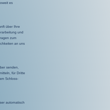
soweit es
nft über Ihre
rarbeitung und
 Fragen zum
chkeiten an uns
iber senden,
teln, für Dritte
 am Schloss-
wser automatisch