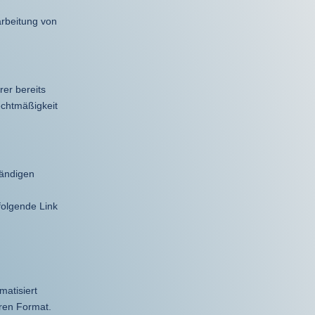
arbeitung von
rer bereits
Rechtmäßigkeit
tändigen
folgende Link
matisiert
aren Format.