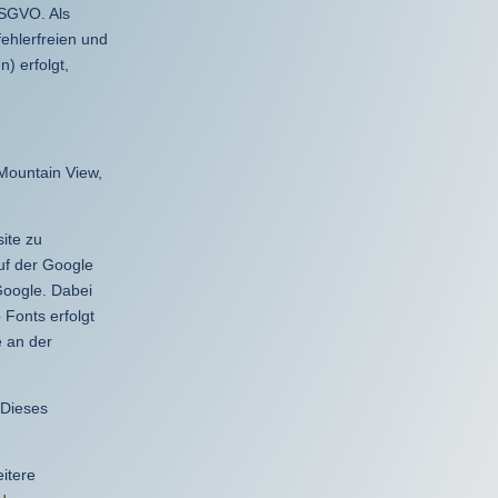
DSGVO. Als
fehlerfreien und
) erfolgt,
Mountain View,
ite zu
uf der Google
Google. Dabei
Fonts erfolgt
e an der
 Dieses
itere