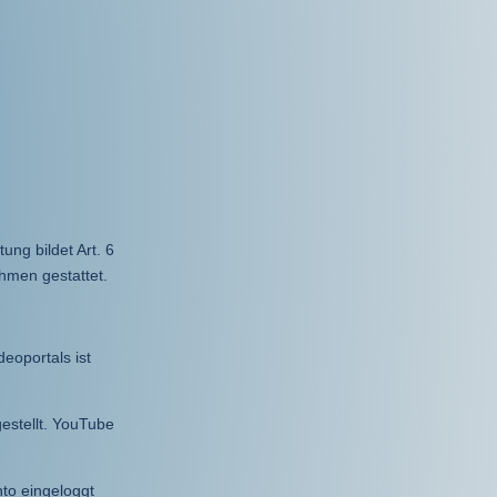
ng bildet Art. 6
ahmen gestattet.
eoportals ist
estellt. YouTube
nto eingeloggt